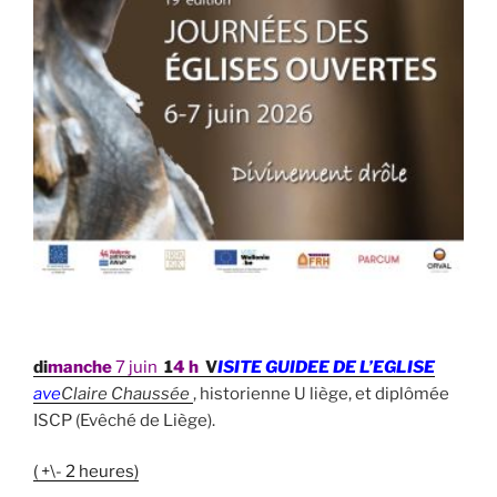
di
manche
7 juin
1
4 h
V
ISITE GUIDEE DE L’EGLISE
ave
C
laire Chaussée
,
historienne U liège, et diplômée
ISCP (Evêché de Liège).
( +\- 2 heures)