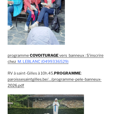
programme
COVOITURAGE
vers banneux : S’inscrire
chez
M. LEBLANC (0499336529)
RV à saint-Gilles à 10h.45.
PROGRAMME
:
paroissesaintgilles.be/…/programme-pele-banneux-
2026.pdf