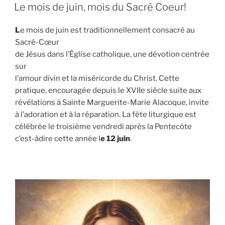
LE
Le mois de juin, mois du Sacré Coeur!
L
e mois de juin est traditionnellement consacré au
Sacré-Cœur
de Jésus dans l’Église catholique, une dévotion centrée
sur
l’amour divin et la miséricorde du Christ. Cette
pratique, encouragée depuis le XVIIe siècle suite aux
révélations à Sainte Marguerite-Marie Alacoque, invite
à l’adoration et à la réparation. La fête liturgique est
célébrée le troisième vendredi après la Pentecôte
c’est-àdire cette année l
e 12 juin
.