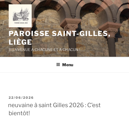
Aller
au
contenu
principal
PAROISSE SAINT-GILLES,
LIÈGE
BIENVENUE A CHACUNE ET A CHACUN !
Menu
PUBLIÉ
22/06/2026
LE
neuvaine à saint Gilles 2026 : C’est
bientôt!