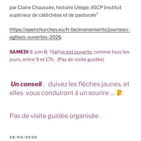
par Claire Chaussée, histoire Uliège, iISCP (institut
supérieur de catéchèse et de pastorale°
https://openchurches.eu/fr-be/evenements/journees-
eglises-ouvertes-2026
SAMEDI
8 juin 8: l’églis
e est ouverte
, comme tous les
jours, entre 9 et 17h. (Pas de visite guidée)
Un conseil
: duivez les flèches jaunes, et
elles vous conduiront à un sourire …
Pas de visite guidée organisée .
PUBLIÉ
28/05/2026