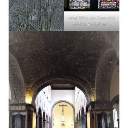
vitrail 19è s. ste Anne et st
JOachim (portail ouest