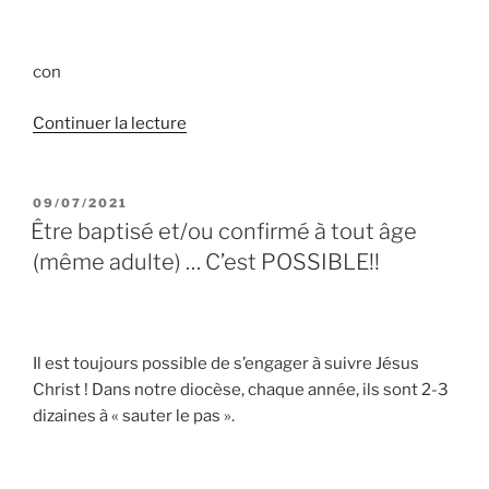
con
de
Continuer la lecture
« malade?
coincé
à
PUBLIÉ
09/07/2021
LE
la
Être baptisé et/ou confirmé à tout âge
maison?
(même adulte) … C’est POSSIBLE!!
Le
Seigneur
se
rend
Il est toujours possible de s’engager à suivre Jésus
à
Christ ! Dans notre diocèse, chaque année, ils sont 2-3
domicile!
dizaines à « sauter le pas ».
+
Communion
et