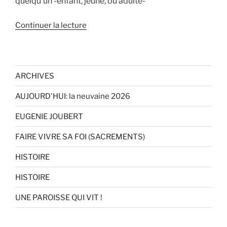
quelqu’un -enfant, jeune, ou adulte-
de
Continuer la lecture
« CATECHISME
Mon
fils,
fille
ARCHIVES
voudrait
AUJOURD'HUI: la neuvaine 2026
« faire
sa
EUGENIE JOUBERT
première
communion »
FAIRE VIVRE SA FOI (SACREMENTS)
en
HISTOIRE
mai
2026
HISTOIRE
:
DU
UNE PAROISSE QUI VIT !
CATECHISME! »