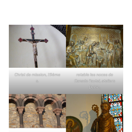
Christ de mission, 19ème
retable les noces de
s.
Canade l'autel, ateliers
Dehin,