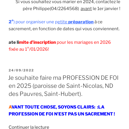
Si vous souhaitez vous marier en 2024, contactez le
père Philippe(04/2264568)
avant
le 1er janvier !
2°
) pour organiser une p
etite
préparation
à ce
sacrement, en fonction de dates qui vous conviennent.
ate li
mite d’inscription
pour les mariages en 2026
fixée au 1°/01/2026!
PUBLIÉ
24/09/2022
LE
Je souhaite faire ma PROFESSION DE FOI
en 2025 (paroisse de Saint-Nicolas, ND
des Pauvres, Saint-Hubert).
A
VANT TOUTE CHOSE, SOYONS CLAIRS: :LA
PROFESSION DE FOI N’EST PAS UN SACREMENT
!
de
Continuer la lecture