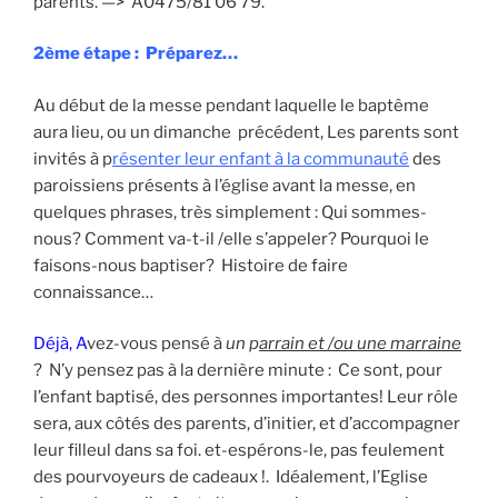
parents. —> A0475/81 06 79.
2ème étape : Préparez
…
Au début de la messe pendant laquelle le baptême
aura lieu, ou un dimanche précédent, Les parents sont
invités à p
résenter leur enfant à la communauté
des
paroissiens présents à l’église avant la messe, en
quelques phrases, très simplement : Qui sommes-
nous? Comment va-t-il /elle s’appeler? Pourquoi le
faisons-nous baptiser? Histoire de faire
connaissance…
Déjà
,
A
vez-vous pensé à
un p
arrain et /ou une marraine
? N’y pensez pas à la dernière minute : Ce sont, pour
l’enfant baptisé, des personnes importantes! Leur rôle
sera, aux côtés des parents, d’initier, et d’accompagner
leur filleul dans sa foi. et-espérons-le, pas feulement
des pourvoyeurs de cadeaux !. Idéalement, l’Eglise