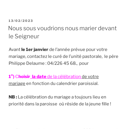
PUBLIÉ
13/02/2023
LE
Nous sous voudrions nous marier devant
le Seigneur
Avant
le 1er janvier
de l’année prévue pour votre
mariage, contactez le curé de l’unité pastorale, le père
Philippe Delaume : 04/226 45 68., pour
1°)
C
h
oisir
la date
de la célébration
de votre
mariage
en fonction du calendrier paroissial.
NB :
La célébration du mariage a toujours lieu en
priorité dans la paroisse où réside de la jeune fille !