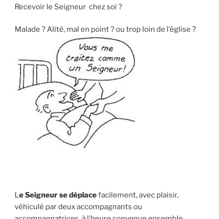
un
Recevoir le Seigneur chez soi ?
défunt » »
Malade ? Alité, mal en point ? ou trop loin de l’église ?
L
e Seigneur se déplace
facilement, avec plaisir,
véhiculé par deux accompagnants ou
accompagnatrices à l’heure convenue ensemble..