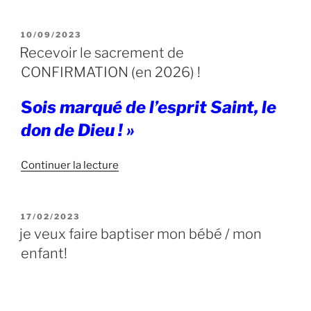
PUBLIÉ
10/09/2023
LE
Recevoir le sacrement de
CONFIRMATION (en 2026) !
S
ois marqué de l’esprit Saint, le
don de Dieu ! »
de
Continuer la lecture
« Recevoir
le
sacrement
PUBLIÉ
17/02/2023
LE
de
je veux faire baptiser mon bébé / mon
CONFIRMATION
enfant!
(en
2026)
! »