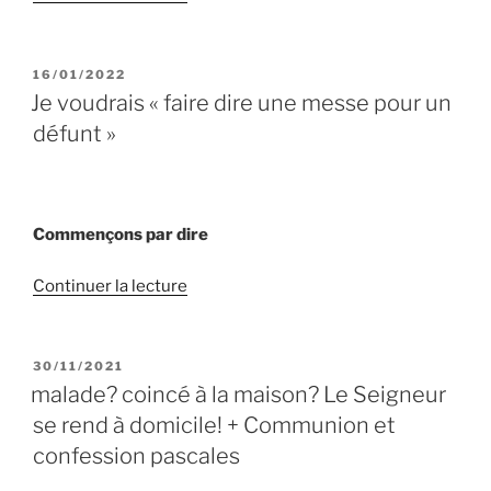
« Je
souhaite
faire
PUBLIÉ
16/01/2022
LE
ma
Je voudrais « faire dire une messe pour un
PROFESSION
défunt »
DE
FOI
en
2025
Commençons par dire
(paroisse
de
de
Continuer la lecture
Saint-
« Je
Nicolas,
voudrais
ND
« faire
PUBLIÉ
30/11/2021
LE
des
dire
malade? coincé à la maison? Le Seigneur
Pauvres,
une
se rend à domicile! + Communion et
Saint-
messe
confession pascales
Hubert). »
pour