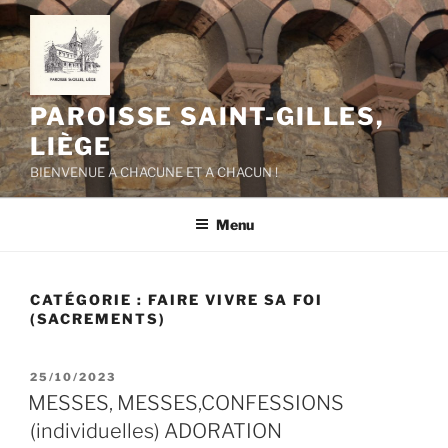
Aller
au
contenu
principal
PAROISSE SAINT-GILLES,
LIÈGE
BIENVENUE A CHACUNE ET A CHACUN !
Menu
CATÉGORIE :
FAIRE VIVRE SA FOI
(SACREMENTS)
PUBLIÉ
25/10/2023
LE
MESSES, MESSES,CONFESSIONS
(individuelles) ADORATION