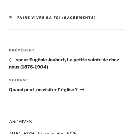
CATÉGORIES
FAIRE VIVRE SA FOI (SACREMENTS)
Navigation
Article
PRÉCÉDENT
de
précédent
soeur Eugénie Joubert, La petite sainte de chez
l’article
nous (1876-1904)
Article
SUIVANT
suivant
Quand peut-on visiter l’ église ?
ARCHIVES
AUJOURD'HUI: la neuvaine 2026