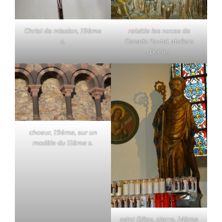
Christ de mission, 19ème
retable les noces de
s.
Canade l'autel, ateliers
Dehin,
choeur, 19ème, sur un
modèle du 11ème s.
saint Gilles, pierre, 14ème