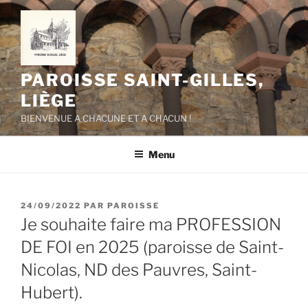
Aller
au
contenu
principal
PAROISSE SAINT-GILLES,
LIÈGE
BIENVENUE A CHACUNE ET A CHACUN !
Menu
PUBLIÉ
24/09/2022
PAR
PAROISSE
LE
Je souhaite faire ma PROFESSION
DE FOI en 2025 (paroisse de Saint-
Nicolas, ND des Pauvres, Saint-
Hubert).