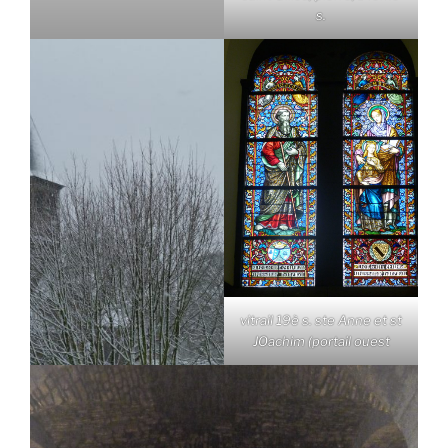
s.
vitrail 19è s. ste Anne et st
JOachim (portail ouest