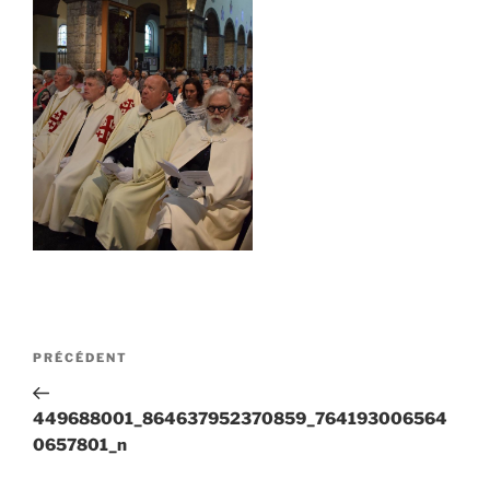
Navigation
Article
PRÉCÉDENT
de
précédent
l’article
449688001_864637952370859_764193006564
0657801_n