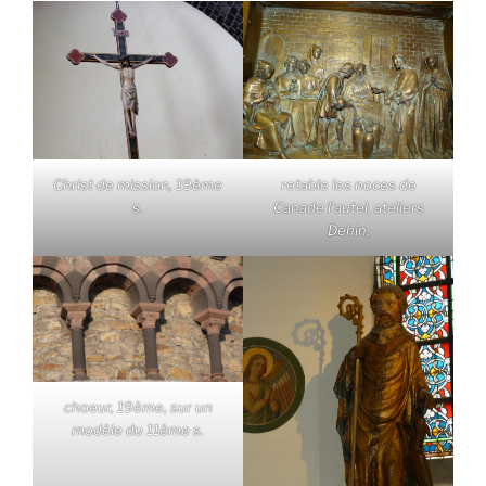
Christ de mission, 19ème
retable les noces de
s.
Canade l'autel, ateliers
Dehin,
choeur, 19ème, sur un
modèle du 11ème s.