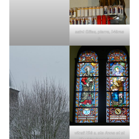
saint Gilles, pierre, 14ème
s.
vitrail 19è s. ste Anne et st