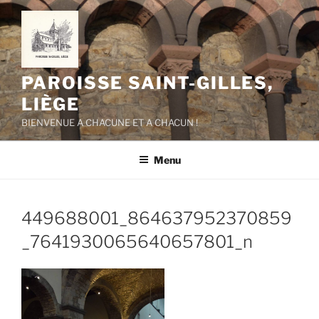
Aller
au
contenu
principal
PAROISSE SAINT-GILLES,
LIÈGE
BIENVENUE A CHACUNE ET A CHACUN !
Menu
449688001_864637952370859
_7641930065640657801_n