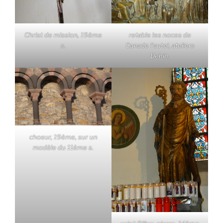
Christ de mission, 19ème
retable les noces de
s.
Canade l'autel, ateliers
Dehin,
choeur, 19ème, sur un
modèle du 11ème s.