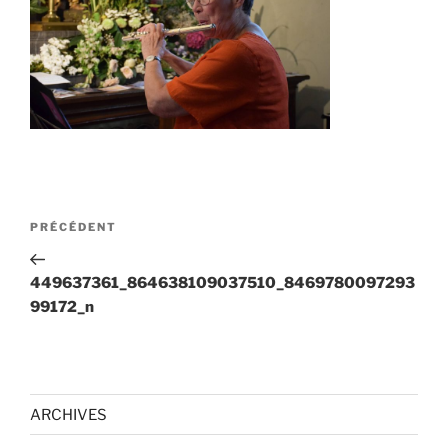
Navigation
Article
PRÉCÉDENT
de
précédent
l’article
449637361_864638109037510_8469780097293
99172_n
ARCHIVES