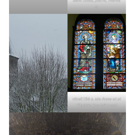
saint Gilles, pierre, 14ème
s.
vitrail 19è s. ste Anne et st
JOachim (portail ouest