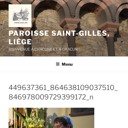
Aller
au
contenu
principal
PAROISSE SAINT-GILLES,
LIÈGE
BIENVENUE A CHACUNE ET A CHACUN !
Menu
449637361_864638109037510_
846978009729399172_n