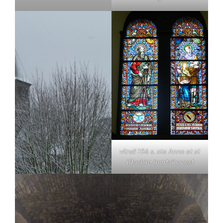
vitrail 19è s. ste Anne et st
JOachim (portail ouest