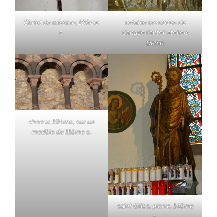
Christ de mission, 19ème
retable les noces de
s.
Canade l'autel, ateliers
Dehin,
choeur, 19ème, sur un
modèle du 11ème s.
saint Gilles, pierre, 14ème
s.