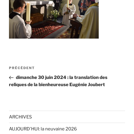
Navigation
Article
PRÉCÉDENT
de
précédent
dimanche 30 juin 2024 : la translation des
l’article
reliques de la bienheureuse Eugénie Joubert
ARCHIVES
AUJOURD'HUI: la neuvaine 2026