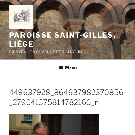
Aller
au
contenu
principal
PAROISSE SAINT-GILLES,
LIÈGE
BIENVENUE A CHACUNE ET A CHACUN !
Menu
449637928_864637982370856
_279041375814782166_n