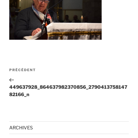
Navigation
Article
PRÉCÉDENT
de
précédent
l’article
449637928_864637982370856_2790413758147
82166_n
ARCHIVES