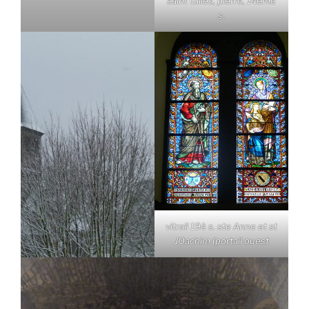
saint Gilles, pierre, 14ème
s.
vitrail 19è s. ste Anne et st
JOachim (portail ouest