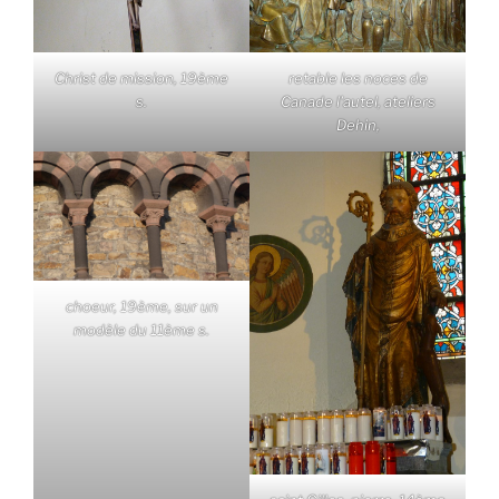
Christ de mission, 19ème
retable les noces de
s.
Canade l'autel, ateliers
Dehin,
choeur, 19ème, sur un
modèle du 11ème s.