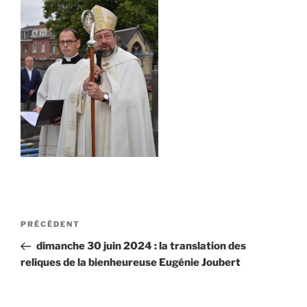
Navigation
Article
PRÉCÉDENT
de
précédent
dimanche 30 juin 2024 : la translation des
l’article
reliques de la bienheureuse Eugénie Joubert