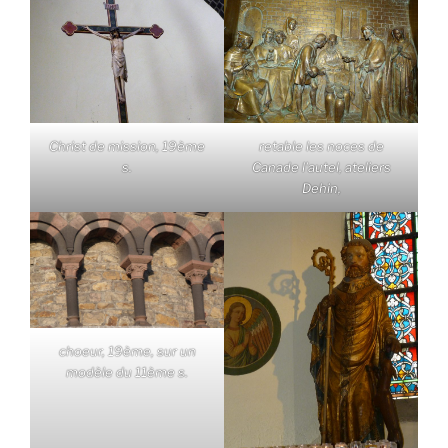
Christ de mission, 19ème
retable les noces de
s.
Canade l'autel, ateliers
Dehin,
choeur, 19ème, sur un
modèle du 11ème s.