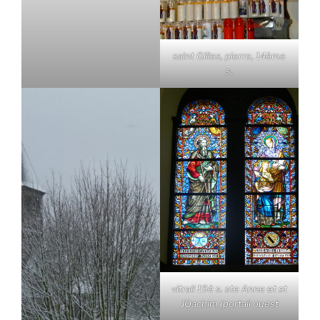
saint Gilles, pierre, 14ème
s.
vitrail 19è s. ste Anne et st
JOachim (portail ouest