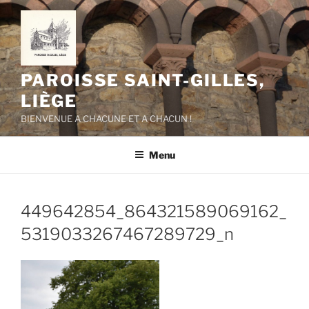
Aller
au
contenu
principal
PAROISSE SAINT-GILLES,
LIÈGE
BIENVENUE A CHACUNE ET A CHACUN !
Menu
449642854_864321589069162_
5319033267467289729_n