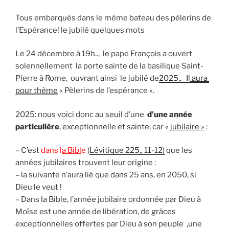
Tous embarqués dans le même bateau des pèlerins de
l’Espérance! le jubilé quelques mots
Le 24 décembre à 19h.., le pape François a ouvert
solennellement la porte sainte de la basilique Saint-
Pierre à Rome, ouvrant ainsi le jubilé de
2025,. Il
aura
pour thème
« Pèlerins de l’espérance ».
2025: nous voici donc au seuil d’une
d’une année
particulière
, exceptionnelle et sainte, car «
jubilaire »
:
– C’est
dans l
a Bibl
e
(
Lévitique 225,, 11-12)
que les
années jubilaires trouvent leur origine :
– la suivante n’aura lié que dans 25 ans, en 2050, si
Dieu le veut !
– Dans la Bible, l’année jubilaire ordonnée par Dieu à
Moïse est une année de libération, de grâces
exceptionnelles offertes par Dieu à son peuple ,une