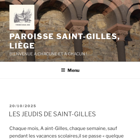
Aller
au
contenu
principal
PAROISSE SAINT-GILLES,
LIÈGE
BIENVENUE A CHACUNE ET A CHACUN !
Menu
PUBLIÉ
20/10/2025
LE
LES JEUDIS DE SAINT-GILLES
Chaque mois, A aint-Gilles, chaque semaine, sauf
pendant les vacances scolaires,il se passe « quelque