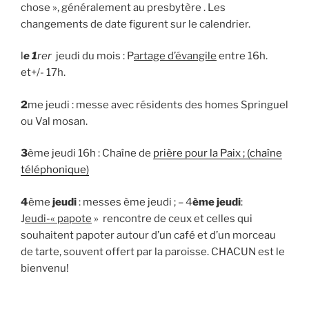
chose », généralement au presbytère . Les
changements de date figurent sur le calendrier.
l
e 1
rer
jeudi du mois : P
artage d’évangile
entre 16h.
et+/- 17h.
2
me jeudi : messe avec résidents des homes Springuel
ou Val mosan.
3
ème jeudi 16h : Chaîne de
prière pour la Paix ; (chaîne
téléphonique)
4
ème
jeudi
: messes ème jeudi ; – 4
ème jeudi
:
J
eudi-« papote
» rencontre de ceux et celles qui
souhaitent papoter autour d’un café et d’un morceau
de tarte, souvent offert par la paroisse. CHACUN est le
bienvenu!