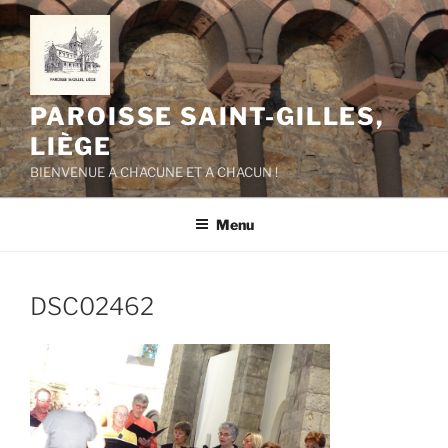
Aller
au
contenu
principal
PAROISSE SAINT-GILLES,
LIÈGE
BIENVENUE A CHACUNE ET A CHACUN !
Menu
DSC02462