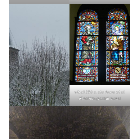
vitrail 19è s. ste Anne et st
JOachim (portail ouest