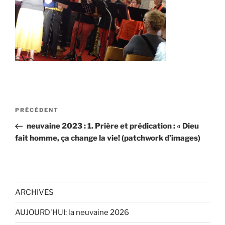
Navigation
Article
PRÉCÉDENT
de
précédent
neuvaine 2023 : 1. Prière et prédication : « Dieu
l’article
fait homme, ça change la vie! (patchwork d’images)
ARCHIVES
AUJOURD'HUI: la neuvaine 2026