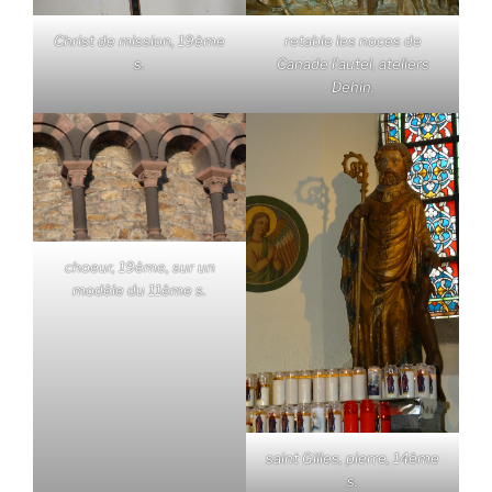
Christ de mission, 19ème
retable les noces de
s.
Canade l'autel, ateliers
Dehin,
choeur, 19ème, sur un
modèle du 11ème s.
saint Gilles, pierre, 14ème
s.