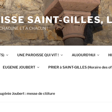
ISSE SAINT-GILLES, 
CHACUNE ET A CHACUN !
TS)
UNE PAROISSE QUI VIT !
AUJOURD’HUI
H
EUGENIE JOUBERT
PRIER à SAINT-GILLES (Horaire des off
ugénie Joubert : messe de clôture