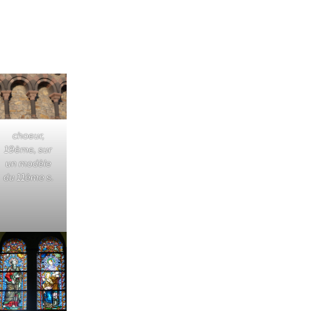
choeur,
19ème, sur
un modèle
du 11ème s.