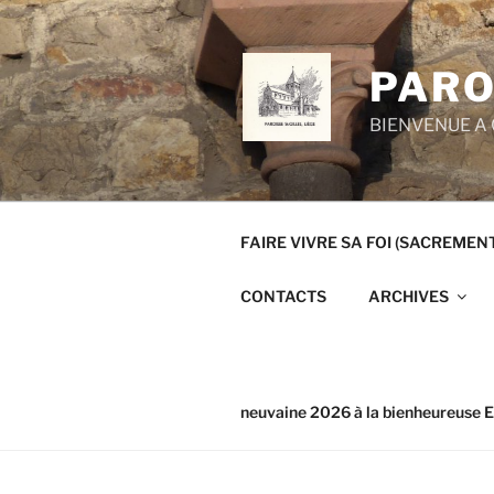
Aller
au
contenu
PARO
principal
BIENVENUE A 
FAIRE VIVRE SA FOI (SACREMEN
CONTACTS
ARCHIVES
neuvaine 2026 à la bienheureuse E