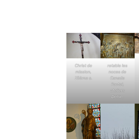
Christ de
retable les
mission,
noces de
19ème s.
Canade
l'autel,
ateliers
Dehin,