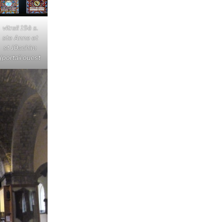
vitrail 19è s.
ste Anne et
st JOachim
(portail ouest