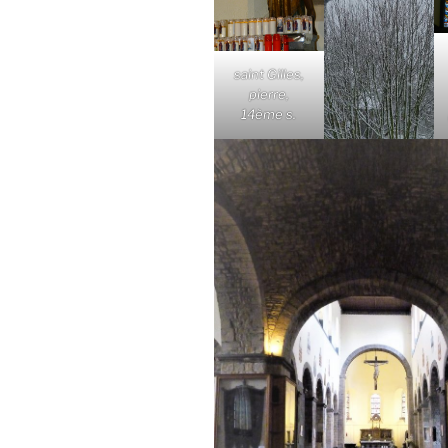
saint Gilles,
pierre,
14ème s.