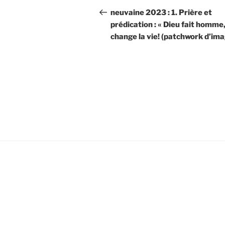
de
précédent
neuvaine 2023 : 1. Prière et
prédication : « Dieu fait homme,
l’article
change la vie! (patchwork d’im