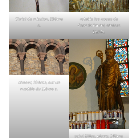
Christ de mission, 19ème
retable les noces de
s.
Canade l'autel, ateliers
Dehin,
choeur, 19ème, sur un
modèle du 11ème s.
saint Gilles, pierre, 14ème