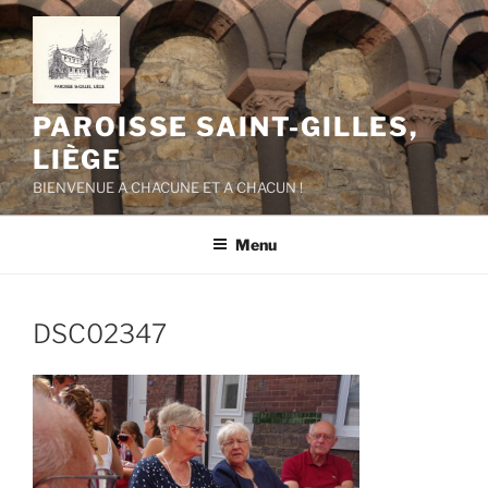
Aller
au
contenu
principal
PAROISSE SAINT-GILLES,
LIÈGE
BIENVENUE A CHACUNE ET A CHACUN !
Menu
DSC02347