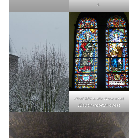
s.
vitrail 19è s. ste Anne et st
JOachim (portail ouest