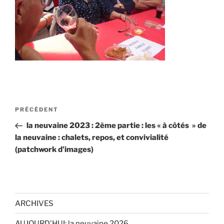
Navigation
Article
PRÉCÉDENT
de
précédent
la neuvaine 2023 : 2ème partie : les « à côtés » de
l’article
la neuvaine : chalets, repos, et convivialité
(patchwork d’images)
ARCHIVES
AUJOURD'HUI: la neuvaine 2026