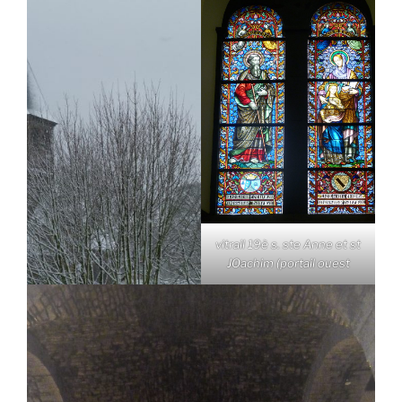
vitrail 19è s. ste Anne et st
JOachim (portail ouest