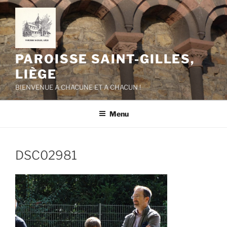
Aller
au
contenu
principal
PAROISSE SAINT-GILLES,
LIÈGE
BIENVENUE A CHACUNE ET A CHACUN !
Menu
DSC02981