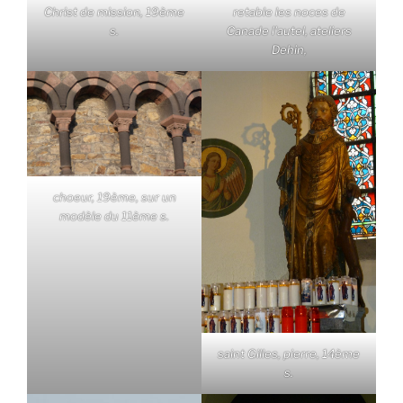
Christ de mission, 19ème
retable les noces de
s.
Canade l'autel, ateliers
Dehin,
choeur, 19ème, sur un
modèle du 11ème s.
saint Gilles, pierre, 14ème
s.