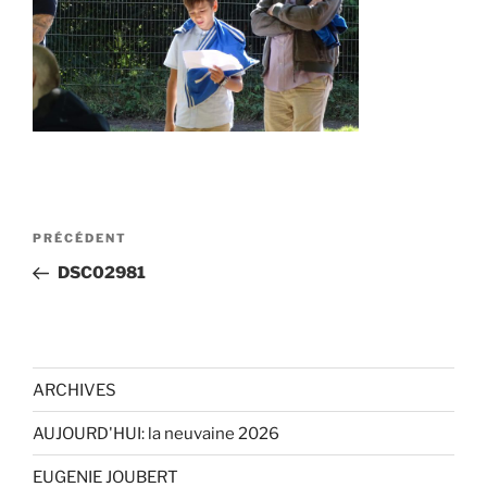
Navigation
Article
PRÉCÉDENT
de
précédent
DSC02981
l’article
ARCHIVES
AUJOURD'HUI: la neuvaine 2026
EUGENIE JOUBERT