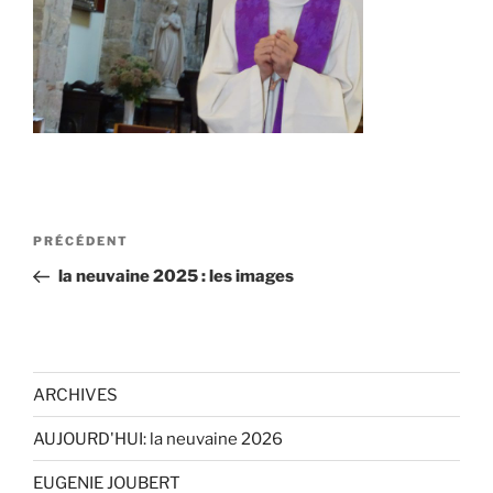
Navigation
Article
PRÉCÉDENT
de
précédent
la neuvaine 2025 : les images
l’article
ARCHIVES
AUJOURD'HUI: la neuvaine 2026
EUGENIE JOUBERT