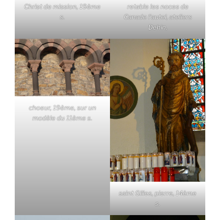
Christ de mission, 19ème
retable les noces de
s.
Canade l'autel, ateliers
Dehin,
choeur, 19ème, sur un
modèle du 11ème s.
saint Gilles, pierre, 14ème
s.