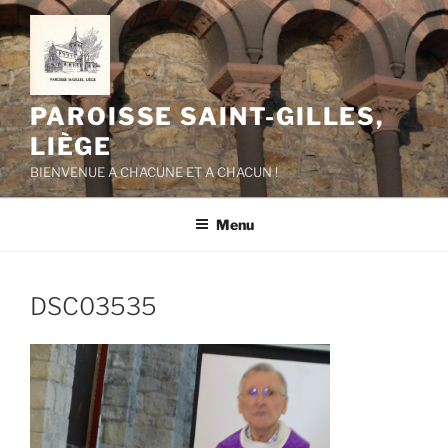
Aller
au
contenu
principal
PAROISSE SAINT-GILLES,
LIÈGE
BIENVENUE A CHACUNE ET A CHACUN !
Menu
DSC03535