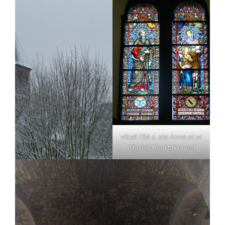
vitrail 19è s. ste Anne et st
JOachim (portail ouest