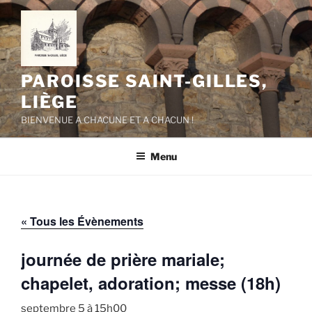
Aller
au
contenu
principal
PAROISSE SAINT-GILLES,
LIÈGE
BIENVENUE A CHACUNE ET A CHACUN !
Menu
« Tous les Évènements
journée de prière mariale;
chapelet, adoration; messe (18h)
septembre 5 à 15h00