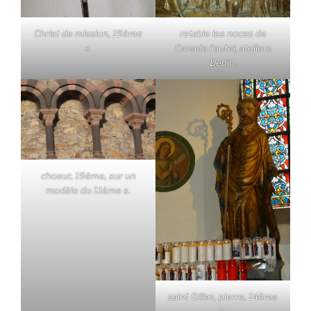
Christ de mission, 19ème
retable les noces de
s.
Canade l'autel, ateliers
Dehin,
choeur, 19ème, sur un
modèle du 11ème s.
saint Gilles, pierre, 14ème