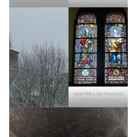
s.
vitrail 19è s. ste Anne et st
JOachim (portail ouest