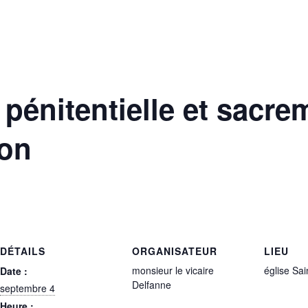
 pénitentielle et sacre
ion
DÉTAILS
ORGANISATEUR
LIEU
monsieur le vicaire
église Sai
Date :
Delfanne
septembre 4
Heure :