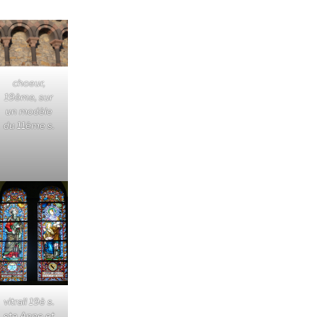
choeur,
19ème, sur
un modèle
du 11ème s.
vitrail 19è s.
ste Anne et