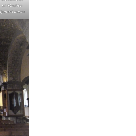
st JOachim
(portail ouest