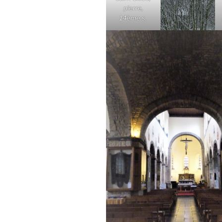
pierre,
14ème s.