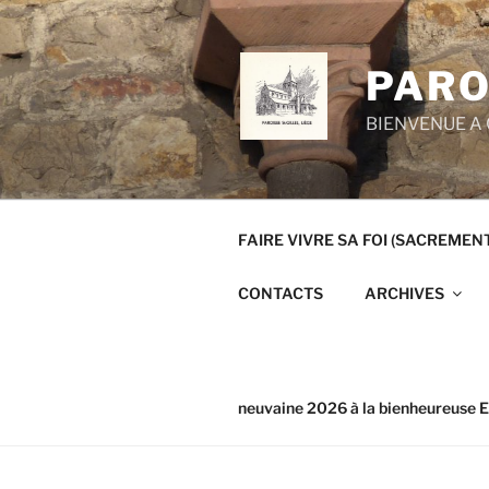
Aller
au
contenu
PARO
principal
BIENVENUE A 
FAIRE VIVRE SA FOI (SACREMEN
CONTACTS
ARCHIVES
neuvaine 2026 à la bienheureuse E