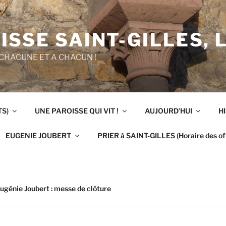
ISSE SAINT-GILLES, 
CHACUNE ET A CHACUN !
TS)
UNE PAROISSE QUI VIT !
AUJOURD’HUI
H
EUGENIE JOUBERT
PRIER à SAINT-GILLES (Horaire des off
ugénie Joubert : messe de clôture