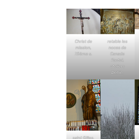
Christ de
retable les
mission,
noces de
19ème s.
Canade
l'autel,
ateliers
Dehin,
saint Gilles,