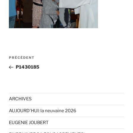
Navigation
Article
PRÉCÉDENT
de
précédent
P1430185
l’article
ARCHIVES
AUJOURD'HUI: la neuvaine 2026
EUGENIE JOUBERT