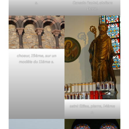
s.
Canade l'autel, ateliers
Dehin,
choeur, 19ème, sur un
modèle du 11ème s.
saint Gilles, pierre, 14ème
s.