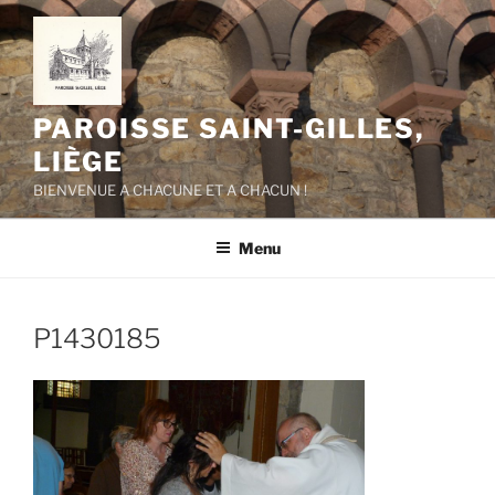
Aller
au
contenu
principal
PAROISSE SAINT-GILLES,
LIÈGE
BIENVENUE A CHACUNE ET A CHACUN !
Menu
P1430185