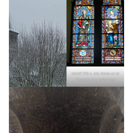
vitrail 19è s. ste Anne et st
JOachim (portail ouest