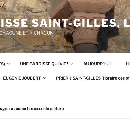
ISSE SAINT-GILLES, 
CHACUNE ET A CHACUN !
TS)
UNE PAROISSE QUI VIT !
AUJOURD’HUI
H
EUGENIE JOUBERT
PRIER à SAINT-GILLES (Horaire des off
ugénie Joubert : messe de clôture