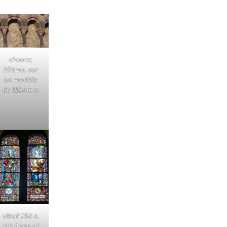
choeur,
19ème, sur
un modèle
du 11ème s.
vitrail 19è s.
ste Anne et