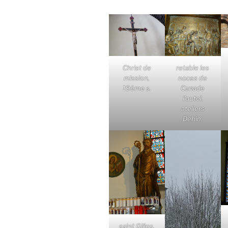
Christ de
retable les
mission,
noces de
19ème s.
Canade
l'autel,
ateliers
Dehin,
saint Gilles,