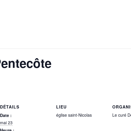
Pentecôte
DÉTAILS
LIEU
ORGANI
église saint-Nicolas
Le curé 
Date :
mai 23
Heure :