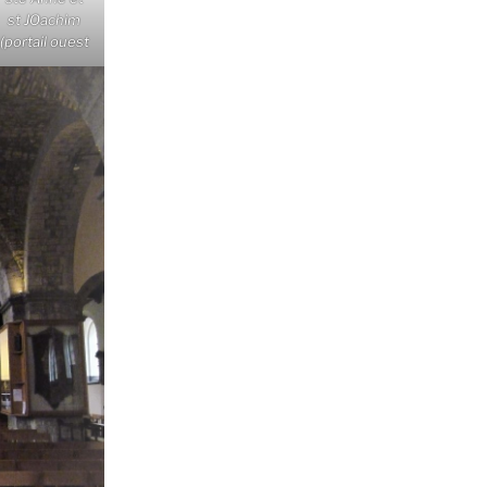
st JOachim
(portail ouest