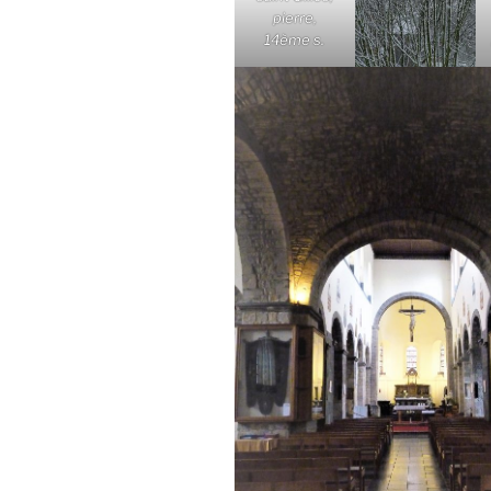
pierre,
14ème s.