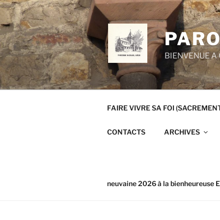
Aller
au
contenu
PARO
principal
BIENVENUE A 
FAIRE VIVRE SA FOI (SACREMEN
CONTACTS
ARCHIVES
neuvaine 2026 à la bienheureuse E