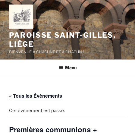
Aller
au
contenu
principal
PAROISSE SAINT-GILLES,
LIÈGE
BIENVENUE A CHACUNE ET A CHACUN !
Menu
« Tous les Évènements
Cet évènement est passé.
Premières communions +