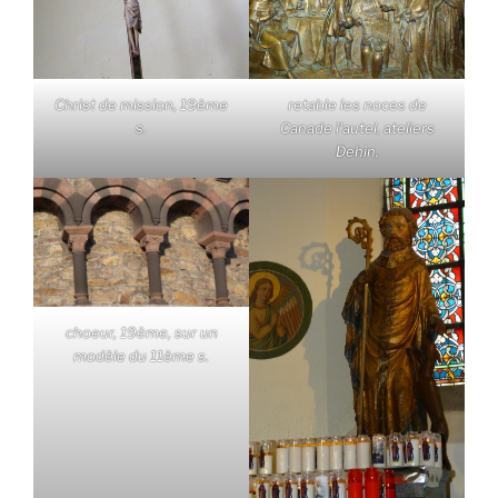
Christ de mission, 19ème
retable les noces de
s.
Canade l'autel, ateliers
Dehin,
choeur, 19ème, sur un
modèle du 11ème s.