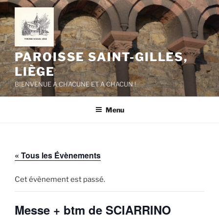
Aller
au
contenu
principal
PAROISSE SAINT-GILLES,
LIÈGE
BIENVENUE A CHACUNE ET A CHACUN !
Menu
« Tous les Évènements
Cet évènement est passé.
Messe + btm de SCIARRINO