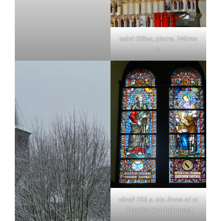
saint Gilles, pierre, 14ème
s.
vitrail 19è s. ste Anne et st
JOachim (portail ouest