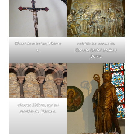
Christ de mission, 19ème
retable les noces de
s.
Canade l'autel, ateliers
Dehin,
choeur, 19ème, sur un
modèle du 11ème s.