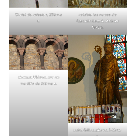
Christ de mission, 19ème
retable les noces de
s.
Canade l'autel, ateliers
Dehin,
choeur, 19ème, sur un
modèle du 11ème s.
saint Gilles, pierre, 14ème