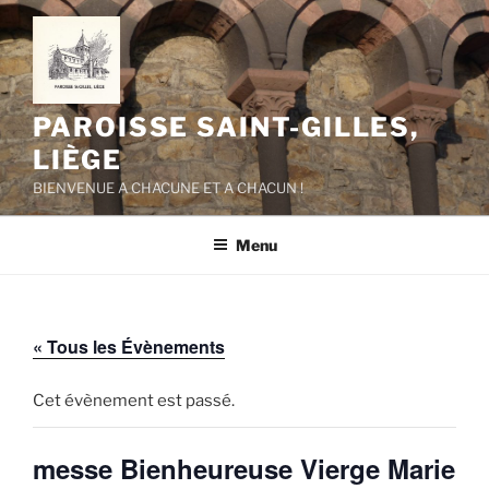
Aller
au
contenu
principal
PAROISSE SAINT-GILLES,
LIÈGE
BIENVENUE A CHACUNE ET A CHACUN !
Menu
« Tous les Évènements
Cet évènement est passé.
messe Bienheureuse Vierge Marie