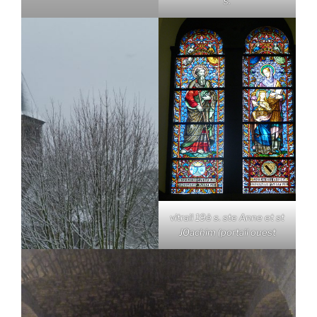
s.
vitrail 19è s. ste Anne et st
JOachim (portail ouest