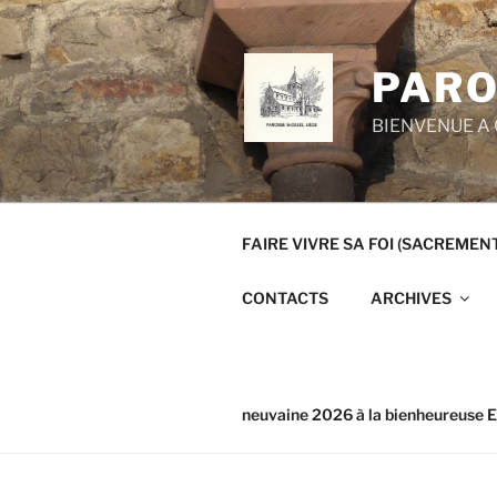
Aller
au
contenu
PARO
principal
BIENVENUE A 
FAIRE VIVRE SA FOI (SACREMEN
CONTACTS
ARCHIVES
neuvaine 2026 à la bienheureuse E