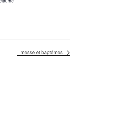
Delaume
messe et baptêmes