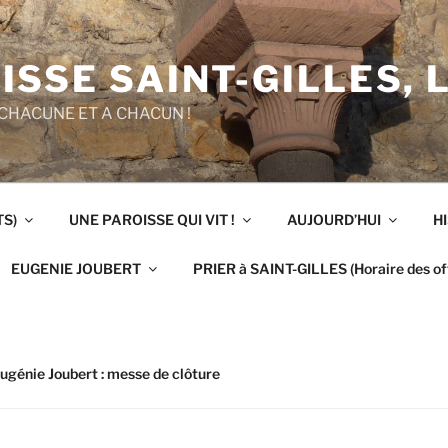
ISSE SAINT-GILLES, 
CHACUNE ET A CHACUN !
TS)
UNE PAROISSE QUI VIT !
AUJOURD’HUI
H
EUGENIE JOUBERT
PRIER à SAINT-GILLES (Horaire des off
ugénie Joubert : messe de clôture