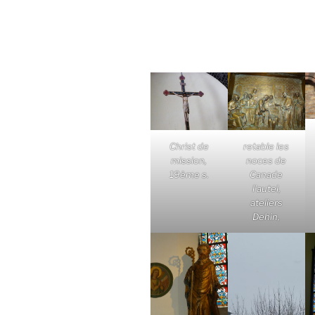
Christ de
retable les
mission,
noces de
19ème s.
Canade
l'autel,
ateliers
Dehin,