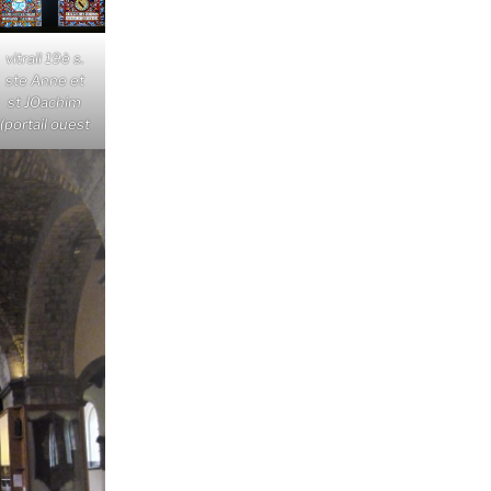
vitrail 19è s.
ste Anne et
st JOachim
(portail ouest