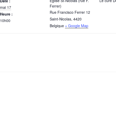
Eglise St-Nicolas (rue F.
Le curé 
Date :
Ferrer)
mai 17
Rue Francisco Ferrer 12
Heure :
Saint-Nicolas
,
4420
10h00
Belgique
+ Google Map