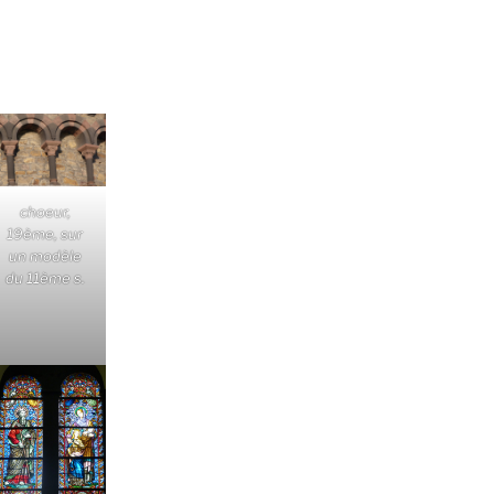
choeur,
19ème, sur
un modèle
du 11ème s.