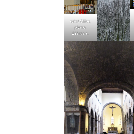
saint Gilles,
pierre,
14ème s.