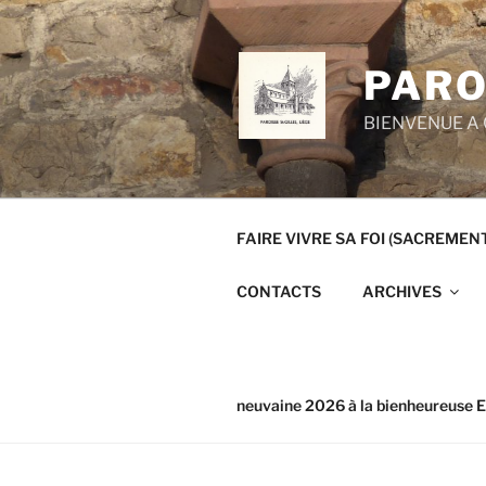
Aller
au
contenu
PARO
principal
BIENVENUE A 
FAIRE VIVRE SA FOI (SACREMEN
CONTACTS
ARCHIVES
neuvaine 2026 à la bienheureuse E