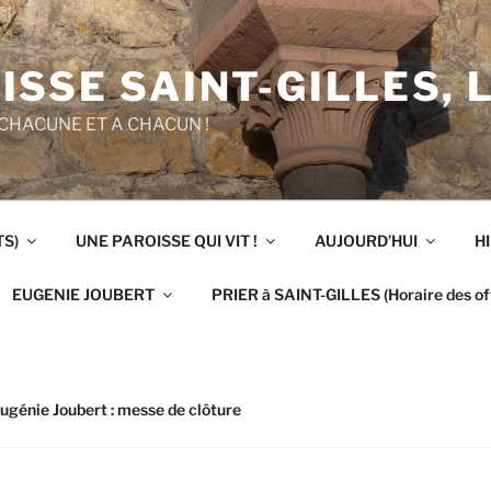
ISSE SAINT-GILLES, 
CHACUNE ET A CHACUN !
TS)
UNE PAROISSE QUI VIT !
AUJOURD’HUI
H
EUGENIE JOUBERT
PRIER à SAINT-GILLES (Horaire des off
ugénie Joubert : messe de clôture