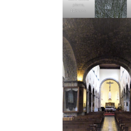
pierre,
14ème s.