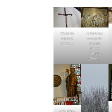
Christ de
retable les
mission,
noces de
19ème s.
Canade
l'autel,
ateliers
Dehin,
saint Gilles,