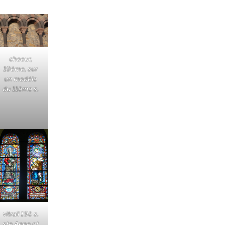
choeur,
19ème, sur
un modèle
du 11ème s.
vitrail 19è s.
ste Anne et