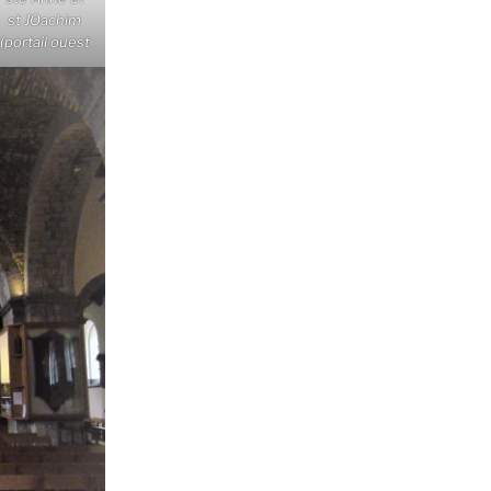
st JOachim
(portail ouest