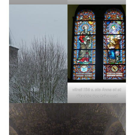
vitrail 19è s. ste Anne et st
JOachim (portail ouest