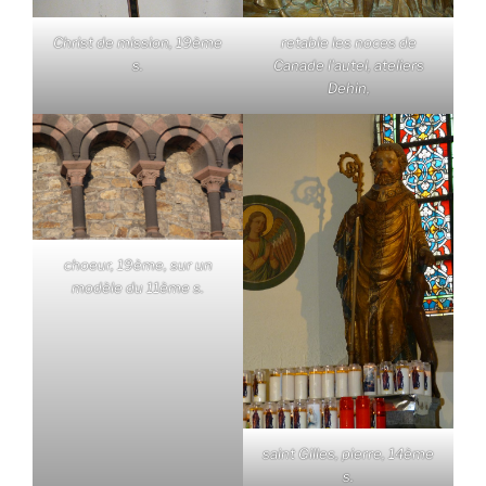
Christ de mission, 19ème
retable les noces de
s.
Canade l'autel, ateliers
Dehin,
choeur, 19ème, sur un
modèle du 11ème s.
saint Gilles, pierre, 14ème
s.