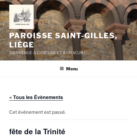
Aller
au
contenu
principal
PAROISSE SAINT-GILLES,
LIÈGE
BIENVENUE A CHACUNE ET A CHACUN !
Menu
« Tous les Évènements
Cet évènement est passé.
fête de la Trinité