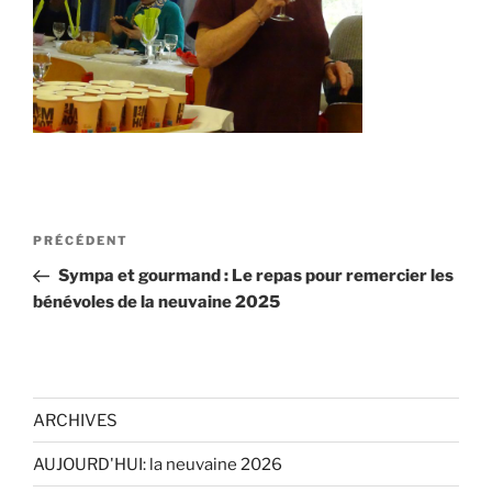
Navigation
Article
PRÉCÉDENT
de
précédent
Sympa et gourmand : Le repas pour remercier les
l’article
bénévoles de la neuvaine 2025
ARCHIVES
AUJOURD'HUI: la neuvaine 2026