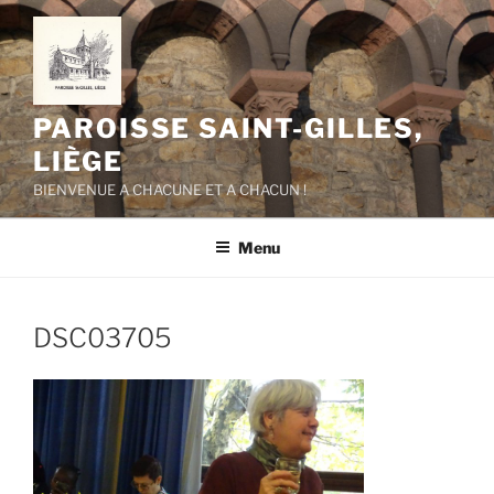
Aller
au
contenu
principal
PAROISSE SAINT-GILLES,
LIÈGE
BIENVENUE A CHACUNE ET A CHACUN !
Menu
DSC03705