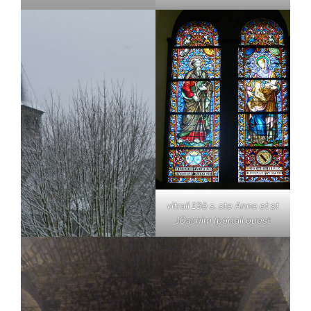
vitrail 19è s. ste Anne et st
JOachim (portail ouest