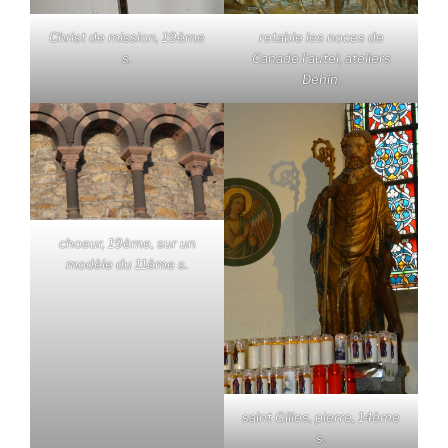
Christ de mission, 19ème
retable les noces de
s.
Canade l'autel, ateliers
Dehin,
choeur, 19ème, sur un
modèle du 11ème s.
saint Gilles, pierre, 14ème
s.