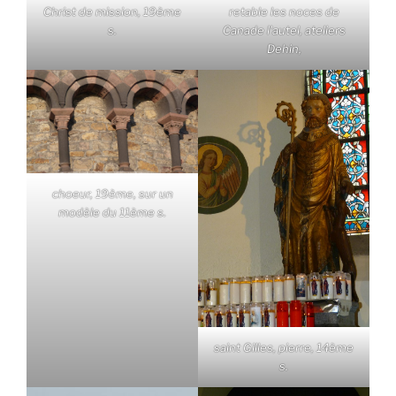
Christ de mission, 19ème
retable les noces de
s.
Canade l'autel, ateliers
Dehin,
choeur, 19ème, sur un
modèle du 11ème s.
saint Gilles, pierre, 14ème
s.