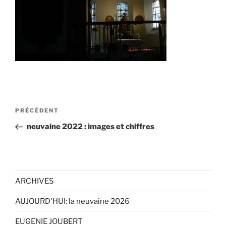
Navigation
Article
PRÉCÉDENT
de
précédent
neuvaine 2022 : images et chiffres
l’article
ARCHIVES
AUJOURD'HUI: la neuvaine 2026
EUGENIE JOUBERT