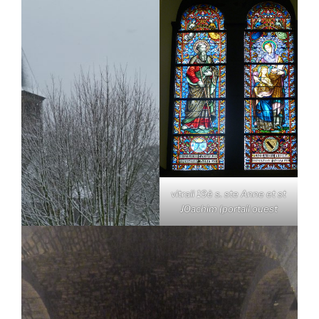
vitrail 19è s. ste Anne et st
JOachim (portail ouest