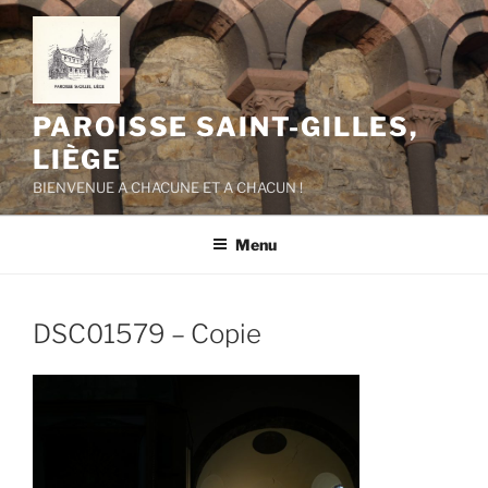
Aller
au
contenu
principal
PAROISSE SAINT-GILLES,
LIÈGE
BIENVENUE A CHACUNE ET A CHACUN !
Menu
DSC01579 – Copie