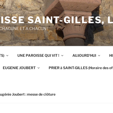
ISSE SAINT-GILLES, 
CHACUNE ET A CHACUN !
TS)
UNE PAROISSE QUI VIT !
AUJOURD’HUI
H
EUGENIE JOUBERT
PRIER à SAINT-GILLES (Horaire des off
ugénie Joubert : messe de clôture