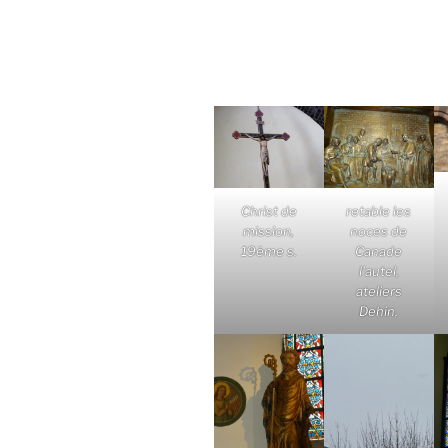
Christ de
retable les
mission,
noces de
19ème s.
Canade
l'autel,
ateliers
Dehin,