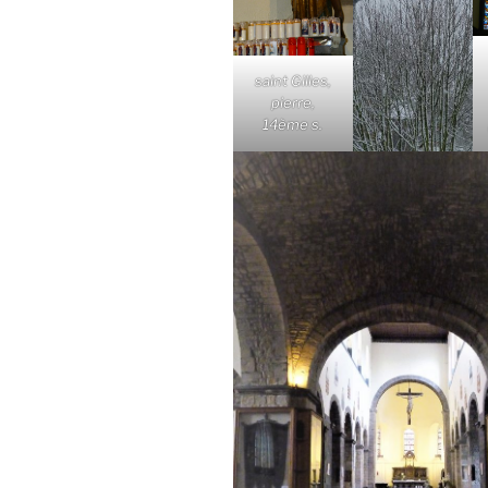
saint Gilles,
pierre,
14ème s.