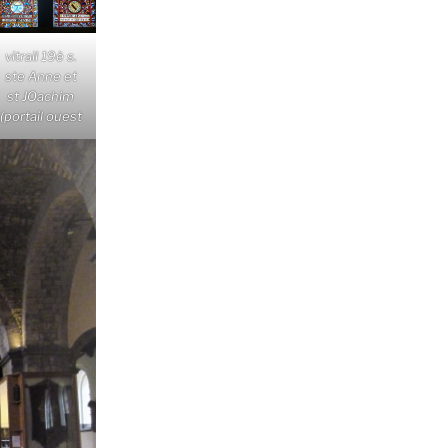
vitrail 19è s.
ste Anne et
st JOachim
(portail ouest