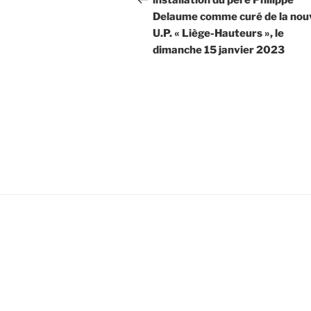
installation du père Philippe
Delaume comme curé de la nouv
l’article
U.P. « Liège-Hauteurs », le
dimanche 15 janvier 2023