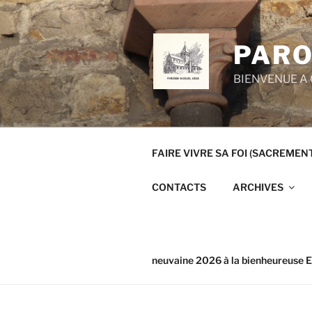
Aller
au
contenu
PARO
principal
BIENVENUE A 
FAIRE VIVRE SA FOI (SACREMEN
CONTACTS
ARCHIVES
neuvaine 2026 à la bienheureuse E