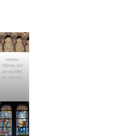
choeur,
19ème, sur
un modèle
du 11ème s.