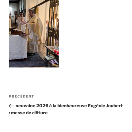
Navigation
Article
PRÉCÉDENT
de
précédent
neuvaine 2026 à la bienheureuse Eugénie Joubert
l’article
: messe de clôture