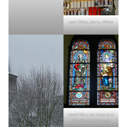
saint Gilles, pierre, 14ème
s.
vitrail 19è s. ste Anne et st
JOachim (portail ouest