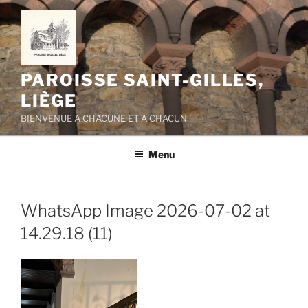
Aller
au
contenu
principal
PAROISSE SAINT-GILLES,
LIÈGE
BIENVENUE A CHACUNE ET A CHACUN !
Menu
WhatsApp Image 2026-07-02 at
14.29.18 (11)