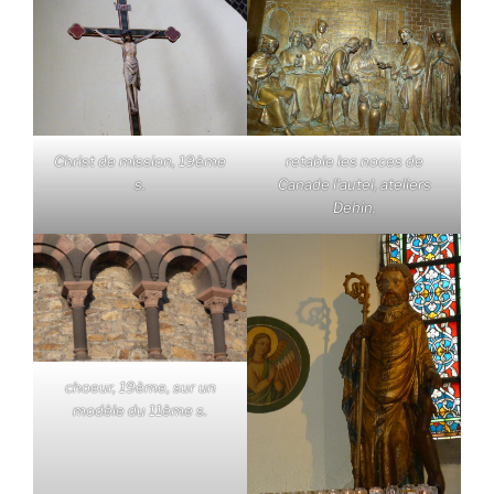
Christ de mission, 19ème
retable les noces de
s.
Canade l'autel, ateliers
Dehin,
choeur, 19ème, sur un
modèle du 11ème s.