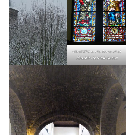
vitrail 19è s. ste Anne et st
JOachim (portail ouest