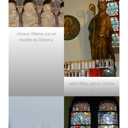
choeur, 19ème, sur un
modèle du 11ème s.
saint Gilles, pierre, 14ème
s.