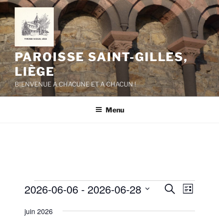
Aller
au
contenu
principal
PAROISSE SAINT-GILLES,
LIÈGE
BIENVENUE A CHACUNE ET A CHACUN !
Menu
Évènements
2026-06-06
 - 
2026-06-28
R
N
R
L
e
a
e
i
S
c
juin 2026
s
v
é
c
h