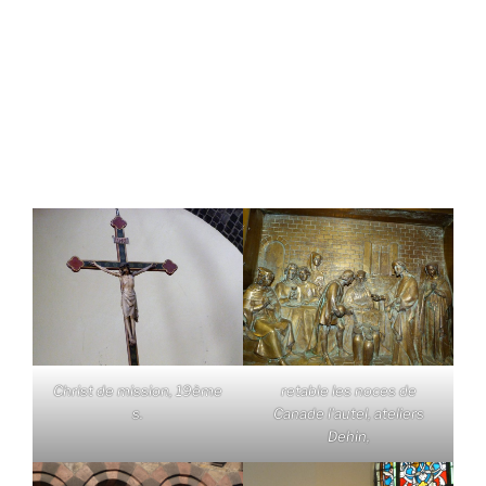
Christ de mission, 19ème
retable les noces de
s.
Canade l'autel, ateliers
Dehin,