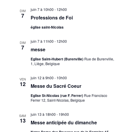
m
o
juin 7 à 10h00
-
12h00
e
DIM
n
7
Professions de Foi
n
d
t
église saint-Nicolas
e
v
juin 7 à 11h00
-
12h00
DIM
7
u
messe
e
Eglise Saint-Hubert (Burenville)
Rue de Burenville,
s
1, Liège, Belgique
É
juin 12 à 9h00
-
10h00
VEN
v
12
Messe du Sacré Coeur
è
Eglise St-Nicolas (rue F. Ferrer)
Rue Francisco
n
Ferrer 12, Saint-Nicolas, Belgique
e
m
juin 13 à 18h00
-
19h00
SAM
13
e
Messe anticipée du dimanche
n
Notre Dame des Pauvres rue de la Fontaine 15,