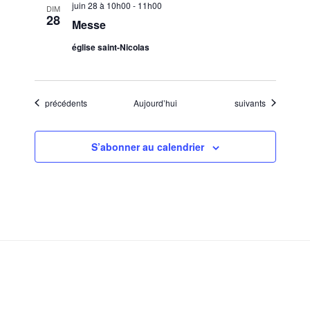
juin 28 à 10h00
-
11h00
DIM
28
Messe
église saint-Nicolas
Évènements
Évènements
précédents
Aujourd’hui
suivants
S’abonner au calendrier