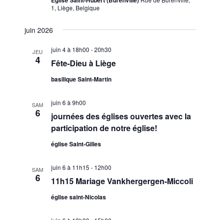
m
1, Liège, Belgique
o
e
n
juin 2026
n
d
t
juin 4 à 18h00
-
20h30
e
JEU
4
Fête-Dieu à Liège
v
u
basilique Saint-Martin
e
juin 6 à 9h00
SAM
s
6
journées des églises ouvertes avec la
É
participation de notre église!
v
église Saint-Gilles
è
n
juin 6 à 11h15
-
12h00
SAM
e
6
11h15 Mariage Vankhergergen-Miccoli
m
église saint-Nicolas
e
n