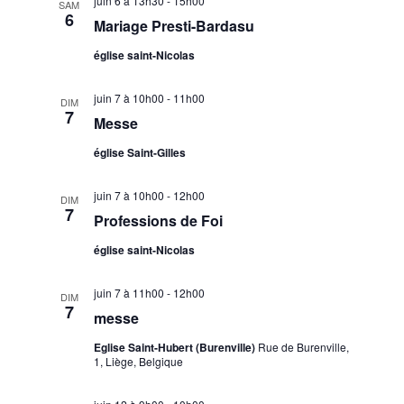
juin 6 à 13h30
-
15h00
SAM
6
t
Mariage Presti-Bardasu
s
église saint-Nicolas
juin 7 à 10h00
-
11h00
DIM
7
Messe
église Saint-Gilles
juin 7 à 10h00
-
12h00
DIM
7
Professions de Foi
église saint-Nicolas
juin 7 à 11h00
-
12h00
DIM
7
messe
Eglise Saint-Hubert (Burenville)
Rue de Burenville,
1, Liège, Belgique