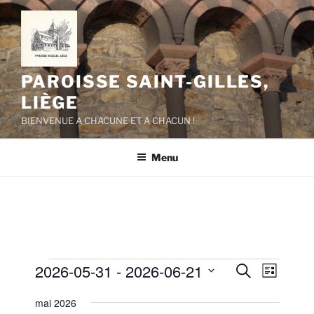
Aller
au
contenu
principal
PAROISSE SAINT-GILLES,
LIÈGE
BIENVENUE A CHACUNE ET A CHACUN !
Menu
Évènements
2026-05-31
 - 
2026-06-21
R
N
R
L
e
a
e
i
S
c
mai 2026
s
v
é
c
h