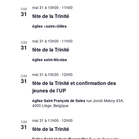
t
i
e
l
h
e
mai 31 à 10h00
-
11h00
DIM
r
g
e
31
e
fête de la Trinité
c
a
c
h
r
église <saint=Gilles
t
t
e
c
i
i
h
mai 31 à 10h00
-
11h00
o
o
DIM
31
fête de la Trinité
n
e
n
n
d
e
église saint-Nicolas
e
e
t
z
v
mai 31 à 10h30
-
12h00
n
DIM
u
31
u
fête de la Trinité et confirmation des
a
n
e
jeunes de l’UP
v
e
s
église Saint François de Sales
rue Jocob Makoy 43A,
d
i
É
4000 Liège, Belgique
a
g
v
t
a
è
mai 31 à 11h00
-
12h00
DIM
e
31
n
t
fête de la Trinité
.
e
i
Eglise Saint-Hubert (Burenville)
Rue de Burenville,