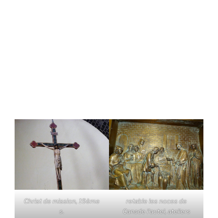
Christ de mission, 19ème
retable les noces de
s.
Canade l'autel, ateliers