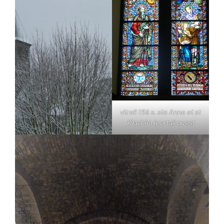
vitrail 19è s. ste Anne et st
JOachim (portail ouest