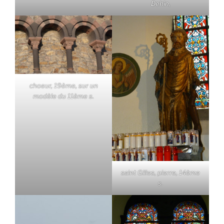
Dehin,
choeur, 19ème, sur un
modèle du 11ème s.
saint Gilles, pierre, 14ème
s.