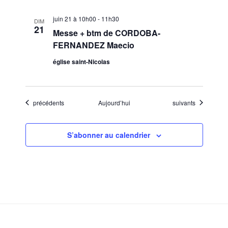
juin 21 à 10h00
-
11h30
DIM
21
Messe + btm de CORDOBA-
FERNANDEZ Maecio
église saint-Nicolas
Évènements
Évènements
précédents
Aujourd’hui
suivants
S’abonner au calendrier