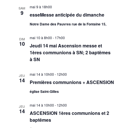
t
i
e
l
h
e
mai 9 à 18h00
SAM
r
g
e
9
e
esseMesse anticipée du dimanche
c
a
c
h
r
Notre Dame des Pauvres rue de la Fontaine 15,
t
t
e
c
i
i
h
mai 10 à 8h00
-
17h00
o
o
DIM
10
Jeudi 14 mai Ascension messe et
n
e
n
1ères communions à SN; 2 baptêmes
n
d
e
à SN
e
e
t
z
v
n
u
u
mai 14 à 10h00
-
12h00
JEU
a
14
n
e
Premières communions + ASCENSION
v
e
s
église Saint-Gilles
d
i
É
a
g
v
mai 14 à 10h00
-
12h00
JEU
t
a
è
14
ASCENSION 1ères communions et 2
e
n
t
baptêmes
.
e
i