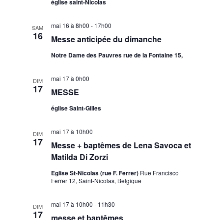
église saint-Nicolas
m
o
e
n
mai 16 à 8h00
-
17h00
SAM
n
16
d
Messe anticipée du dimanche
t
e
Notre Dame des Pauvres rue de la Fontaine 15,
v
u
mai 17 à 0h00
DIM
17
MESSE
e
s
église Saint-Gilles
É
mai 17 à 10h00
v
DIM
17
Messe + baptêmes de Lena Savoca et
è
Matilda Di Zorzi
n
Eglise St-Nicolas (rue F. Ferrer)
Rue Francisco
e
Ferrer 12, Saint-Nicolas, Belgique
m
e
mai 17 à 10h00
-
11h30
DIM
17
n
messe et baptêmes