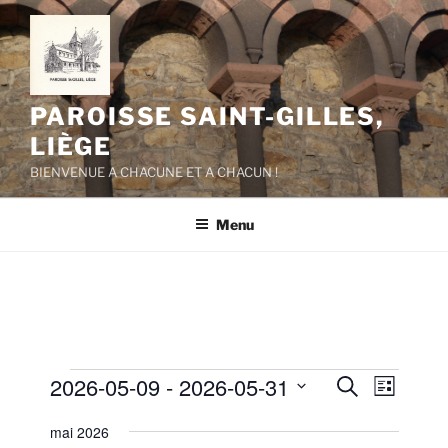
Aller
au
contenu
principal
PAROISSE SAINT-GILLES,
LIÈGE
BIENVENUE A CHACUNE ET A CHACUN !
Menu
Évènements
2026-05-09
 - 
2026-05-31
R
N
R
L
e
a
e
i
S
c
mai 2026
s
v
é
c
h