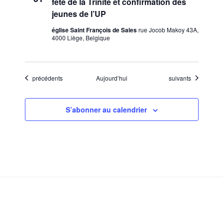
fête de la Trinité et confirmation des
jeunes de l’UP
église Saint François de Sales
rue Jocob Makoy 43A,
4000 Liège, Belgique
Évènements
Évènements
précédents
Aujourd’hui
suivants
S’abonner au calendrier