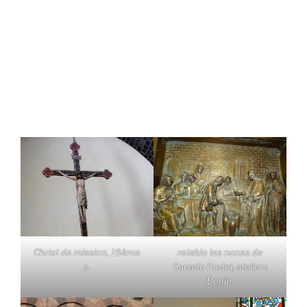
Christ de mission, 19ème
retable les noces de
s.
Canade l'autel, ateliers
Dehin,