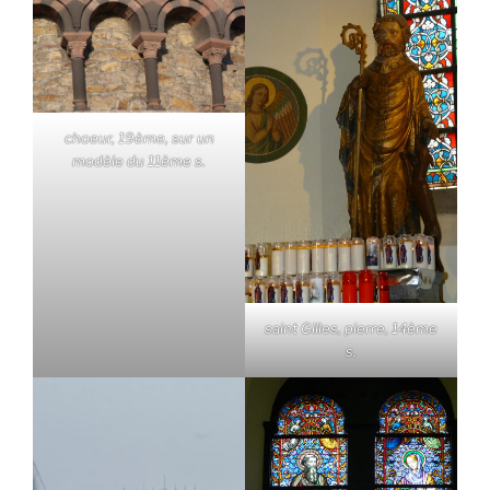
choeur, 19ème, sur un
modèle du 11ème s.
saint Gilles, pierre, 14ème
s.