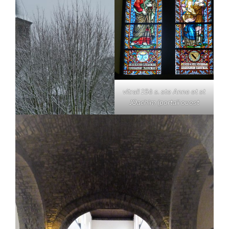
vitrail 19è s. ste Anne et st
JOachim (portail ouest