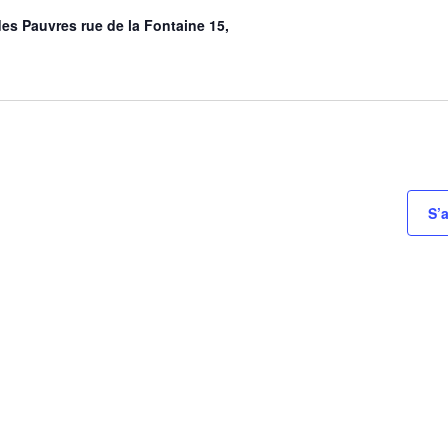
i
es Pauvres rue de la Fontaine 15,
o
n
n
e
z
u
n
e
S’
d
a
t
e
.