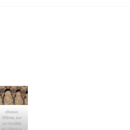
choeur,
19ème, sur
un modèle
du 11ème s.