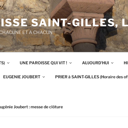
ISSE SAINT-GILLES, 
CHACUNE ET A CHACUN !
TS)
UNE PAROISSE QUI VIT !
AUJOURD’HUI
H
EUGENIE JOUBERT
PRIER à SAINT-GILLES (Horaire des off
ugénie Joubert : messe de clôture