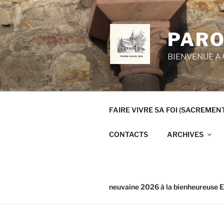
Aller
au
contenu
PARO
principal
BIENVENUE A 
FAIRE VIVRE SA FOI (SACREMEN
CONTACTS
ARCHIVES
neuvaine 2026 à la bienheureuse E