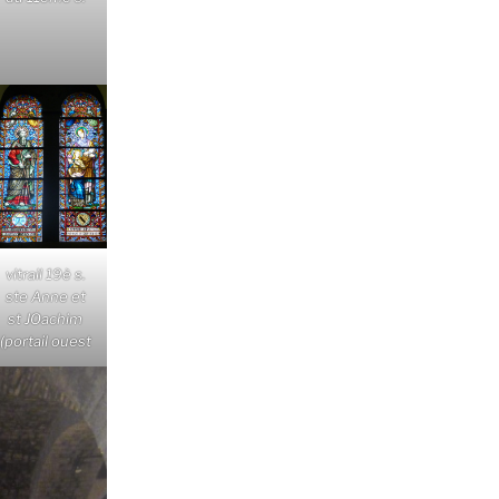
vitrail 19è s.
ste Anne et
st JOachim
(portail ouest