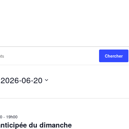
Chercher
2026-06-20
S
é
l
e
c
00
-
19h00
nticipée du dimanche
t