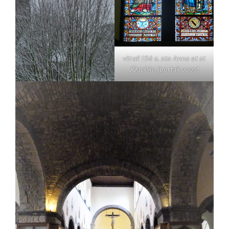
vitrail 19è s. ste Anne et st
JOachim (portail ouest