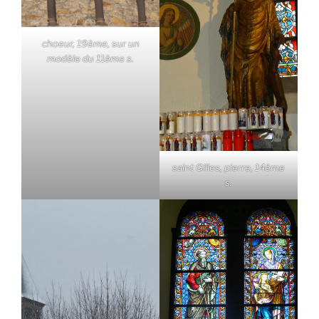
choeur, 19ème, sur un
modèle du 11ème s.
saint Gilles, pierre, 14ème
s.