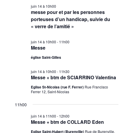
juin
r
i
e
l
h
juin 14 à 10h00
14,
r
g
e
messe pour et par les personnes
e
c
a
c
porteuses d’un handicap, suivie du
2026
h
r
t
t
« verre de l’amitié »
e
c
i
i
h
o
o
juin 14 à 10h00
-
11h00
n
Messe
e
n
n
d
e
église Saint-Gilles
e
e
t
z
v
juin 14 à 10h00
-
11h30
n
u
Messe + btm de SCIARRINO Valentina
u
a
n
e
Eglise St-Nicolas (rue F. Ferrer)
Rue Francisco
v
e
Ferrer 12, Saint-Nicolas
s
d
i
É
a
11h00
g
v
t
a
è
juin 14 à 11h00
-
12h00
e
Messe + btm de COLLARD Eden
n
t
.
e
i
Eglise Saint-Hubert (Burenville)
Rue de Burenville,