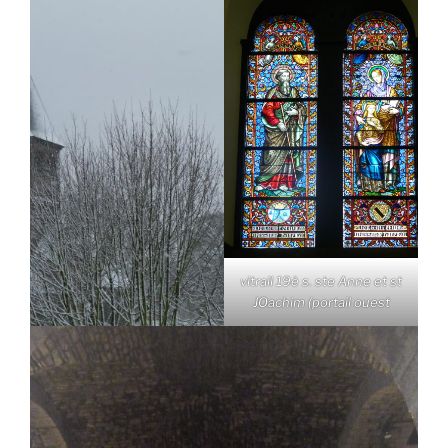
vitrail 19è s. ste Anne et st
JOachim (portail ouest