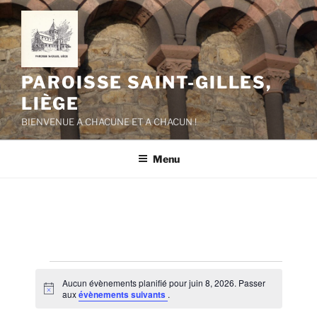
Aller
au
contenu
principal
PAROISSE SAINT-GILLES,
LIÈGE
BIENVENUE A CHACUNE ET A CHACUN !
Menu
Évènements
Aucun évènements planifié pour juin 8, 2026. Passer
for
N
aux
évènements suivants
.
o
t