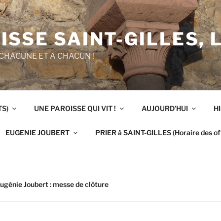
ISSE SAINT-GILLES, 
CHACUNE ET A CHACUN !
TS)
UNE PAROISSE QUI VIT !
AUJOURD’HUI
H
EUGENIE JOUBERT
PRIER à SAINT-GILLES (Horaire des off
ugénie Joubert : messe de clôture