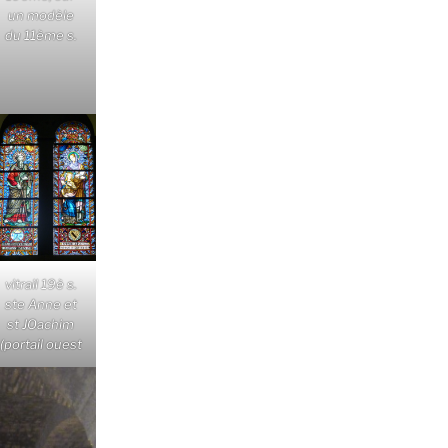
un modèle
du 11ème s.
vitrail 19è s.
ste Anne et
st JOachim
(portail ouest