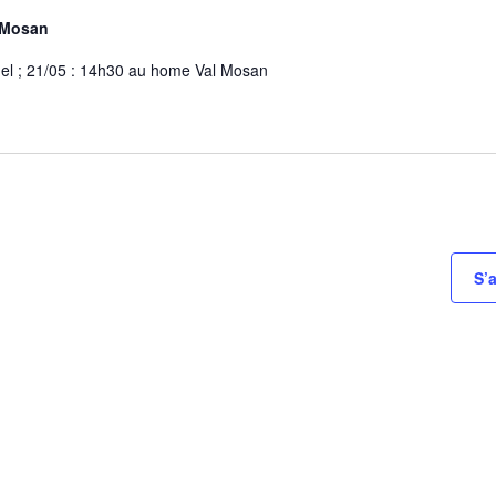
i
 Mosan
o
n
el ; 21/05 : 14h30 au home Val Mosan
n
e
z
u
n
e
d
a
S’
t
e
.