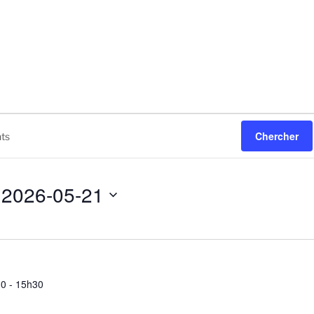
Chercher
2026-05-21
S
é
l
e
c
30
-
15h30
t