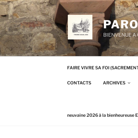
Aller
au
contenu
PARO
principal
BIENVENUE A 
FAIRE VIVRE SA FOI (SACREMEN
CONTACTS
ARCHIVES
neuvaine 2026 à la bienheureuse E