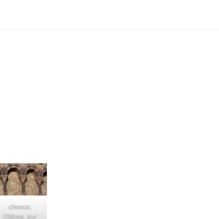
choeur,
19ème, sur